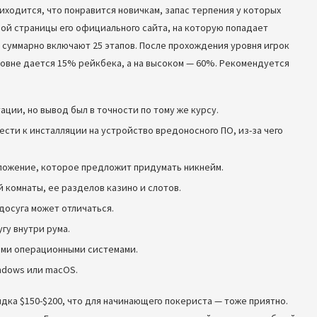
риходится, что понравится новичкам, запас терпения у которых
ной страницы его официального сайта, на которую попадает
е суммарно включают 25 этапов. После прохождения уровня игрок
уровне дается 15% рейкбека, а на высоком — 60%. Рекомендуется
ации, но вывод был в точности по тому же курсу.
ести к инсталляции на устройство вредоносного ПО, из-за чего
иложение, которое предложит придумать никнейм.
 комнаты, ее разделов казино и слотов.
досуга может отличаться.
гу внутри рума.
ыми операционными системами.
ndows или macOS.
дка $150-$200, что для начинающего покериста — тоже приятно.