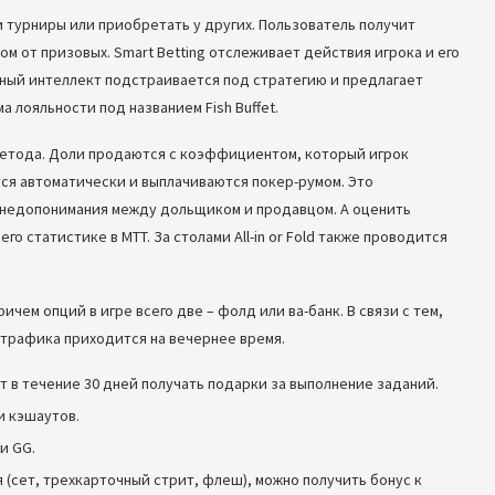
 турниры или приобретать у других. Пользователь получит
ом от призовых. Smart Betting отслеживает действия игрока и его
нный интеллект подстраивается под стратегию и предлагает
 лояльности под названием Fish Buffet.
 метода. Доли продаются с коэффициентом, который игрок
ся автоматически и выплачиваются покер-румом. Это
 недопонимания между дольщиком и продавцом. А оценить
о статистике в MTT. За столами All-in or Fold также проводится
ичем опций в игре всего две – фолд или ва-банк. В связи с тем,
 трафика приходится на вечернее время.
т в течение 30 дней получать подарки за выполнение заданий.
и кэшаутов.
и GG.
 (сет, трехкарточный стрит, флеш), можно получить бонус к