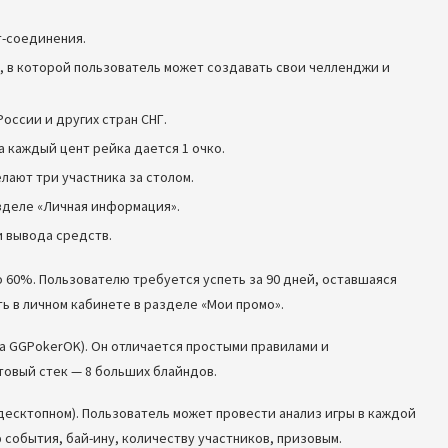
т-соединения.
», в которой пользователь может создавать свои челленджи и
оссии и других стран СНГ.
а каждый цент рейка дается 1 очко.
лают три участника за столом.
зделе «Личная информация».
и вывода средств.
 60%. Пользователю требуется успеть за 90 дней, оставшаяся
ь в личном кабинете в разделе «Мои промо».
а GGPokerOK). Он отличается простыми правилами и
товый стек — 8 больших блайндов.
 десктопном). Пользователь может провести анализ игры в каждой
 события, бай-ину, количеству участников, призовым.