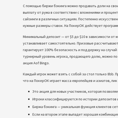
С помощью биржи бэкинга можно продавать доли на свои
выплату от рума в соответствии с вложениями и процент
сайзинги в различных ситуациях. Постепенно искусстве
нужные размеры ставок. На ПокерОК действует программа
Минимальный депозит — от $5 до $10 в зависимости от
устанавливает самостоятельно. Призовые рассчитывают
гарантирует 100% безопасность и поддержку на случай
турнирный уровень игрока, продающего долю, можно по ег
акция Aof Bingo.
Каждый игрок может взять с собой за стол только 8bb. Пр
что на ПокерОК играет масса европейцев и азиатов, пик
Это акция для новых участников, которая позволяе
Игроки классифицируются по истории депозитов 
Биржа бэкинга — уникальная функция клиентов сет
Если на втором этапе выпадет хорошая комбинация