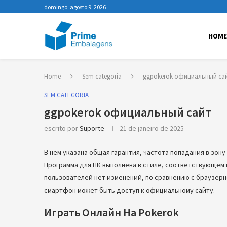
domingo, agosto 9, 2026
HOME
Home
Sem categoria
ggpokerok официальный са
SEM CATEGORIA
ggpokerok официальный сайт
escrito por
Suporte
21 de janeiro de 2025
В нем указана общая гарантия, частота попадания в зону
Программа для ПК выполнена в стиле, соответствующем
пользователей нет изменений, по сравнению с браузерн
смартфон может быть доступ к официальному сайту.
Играть Онлайн На Pokerok