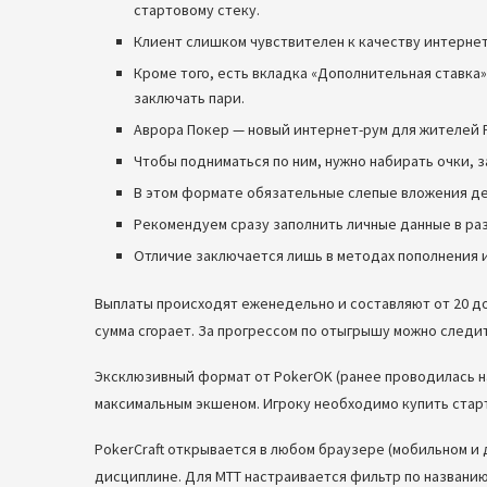
стартовому стеку.
Клиент слишком чувствителен к качеству интерне
Кроме того, есть вкладка «Дополнительная ставка
заключать пари.
Аврора Покер — новый интернет-рум для жителей Р
Чтобы подниматься по ним, нужно набирать очки, з
В этом формате обязательные слепые вложения де
Рекомендуем сразу заполнить личные данные в ра
Отличие заключается лишь в методах пополнения 
Выплаты происходят еженедельно и составляют от 20 до
сумма сгорает. За прогрессом по отыгрышу можно следит
Эксклюзивный формат от PokerOK (ранее проводилась н
максимальным экшеном. Игроку необходимо купить стар
PokerCraft открывается в любом браузере (мобильном и
дисциплине. Для МТТ настраивается фильтр по названию